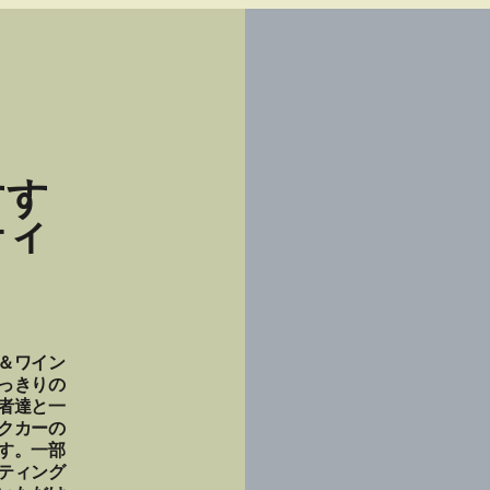
すす
ティ
＆ワイン
っきりの
者達と一
クカーの
す。一部
ティング