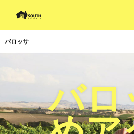
バロッサ
バロ
めア