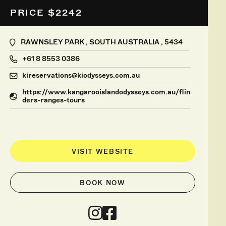
PRICE $2242
RAWNSLEY PARK , SOUTH AUSTRALIA , 5434
+61 8 8553 0386
kireservations@kiodysseys.com.au
https://www.kangarooislandodysseys.com.au/flin
ders-ranges-tours
VISIT WEBSITE
BOOK NOW