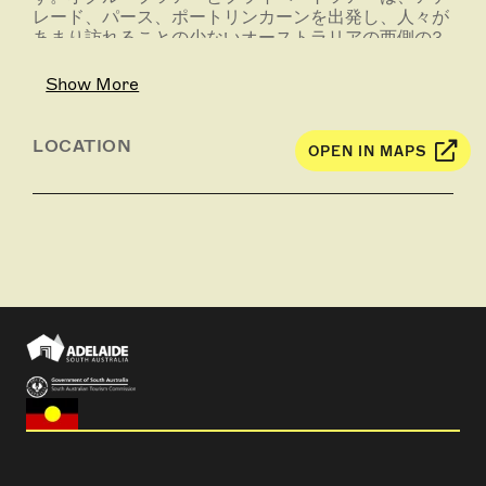
レード、パース、ポートリンカーンを出発し、人々が
あまり訪れることの少ないオーストラリアの西側の3
分の2をカバーしています。
Show More
様々なツアーを用意しており、人々の五感を目覚めさ
せるような自然の中での体験が中心です。食事とワイ
ンの愛好家の方には、グルメ・ゲッタウェイとエクス
LOCATION
OPEN IN MAPS
クルーシブ・ラグジュアリー・エスケープツアーをお
すすめします。アドベンチャーを求める方には、アド
ベンチャー・トウ・アウエイケンのコースで思いっき
り自然に浸ってください。 癒しを必要としている方
には、ウェルネス＆ヨガ・リトリートのコースで自分
自身を見つめなおすことができるでしょう。もう少し
ユニークな体験をご希望のお客様には、オーダーメイ
ドのツアーを手作りさせていただきます。