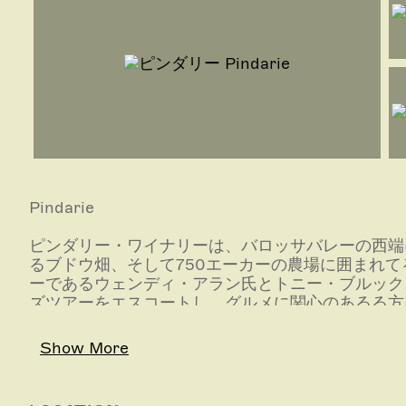
Pindarie
ピンダリー・ワイナリーは、バロッサバレーの西端
るブドウ畑、そして750エーカーの農場に囲まれ
ーであるウェンディ・アラン氏とトニー・ブルック
ズツアーをエスコートし、グルメに関心のあるる方
セラードアでは、ワイン・テイスティングだけでな
ます。ワイナリー内にあるカフェでは、旬の地元食
Show More
ます。また、同時に歴史を感じさせる石造りのセラ
楽しむことができます。