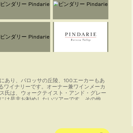
にあり、バロッサの丘陵、100エーカーもあ
てるワイナリーです。オーナー兼ワインメーカ
ス氏は、ウォークテイスト・アンド・グレー
には是非お勧めしたいツアーです。その他、
く、バロッサの特産品も購入することができ
材をふんだんに使ったランチメニューもあり
ーとモダンな雰囲気がまじりあった雰囲気を