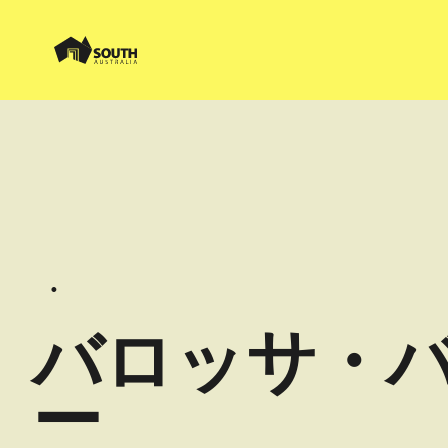
バロッサ・
ー