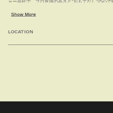
ャー会社で、プロ意識の高さと“おもてなし”の心
は、天候にもよりますが、週7日で運行しています
入できます。
Show More
LOCATION