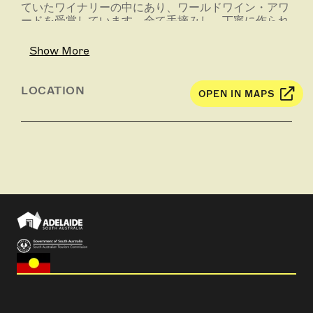
ていたワイナリーの中にあり、ワールドワイン・アワ
ードを受賞しています。全て手摘みし、丁寧に作られ
たワインは、ワイン愛好家の方々にはお勧めです。ま
た、ワイナリー内にあるレストランでは、素晴らしい
Show More
お料理をお楽しみいただけます。
LOCATION
OPEN IN MAPS