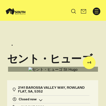
Search
セント・ヒューゴ
+
4
2141 BAROSSA VALLEY WAY, ROWLAND
FLAT, SA, 5352
Closed now